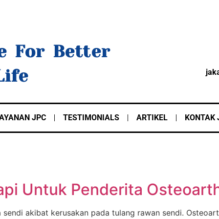
e For Better
Life
jak
AYANAN JPC
TESTIMONIALS
ARTIKEL
KONTAK 
api Untuk Penderita Osteoarth
a sendi akibat kerusakan pada tulang rawan sendi. Osteoar