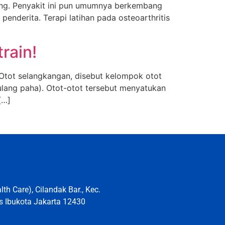
ggung. Penyakit ini pun umumnya berkembang
nderita. Terapi latihan pada osteoarthritis
rain!
. Otot selangkangan, disebut kelompok otot
ulang paha). Otot-otot tersebut menyatukan
[…]
th Care), Cilandak Bar., Kec.
s Ibukota Jakarta 12430