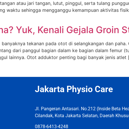
a tangan atau jari tangan, lutut, pinggul, serta tulang pun
g waktu sehingga mengganggu kemampuan aktivitas fisik pe
a? Yuk, Kenali Gejala Groin St
lalu banyaknya tekanan pada otot di selangkangan dan paha
ntang dari panggul bagian dalam ke bagian dalam femur (t
l lainnya. Otot adduktor penting bagi banyak jenis atlet 
Jakarta Physio Care
Jl. Pangeran Antasari. No.212 (Inside Beta Heal
Cilandak, Kota Jakarta Selatan, Daerah Khusu
0878-6413-4248