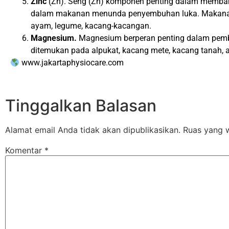
Zinc
(Zn). Seng (Zn) komponen penting dalam memban
dalam makanan menunda penyembuhan luka. Makanan y
ayam, legume, kacang-kacangan.
Magnesium.
Magnesium berperan penting dalam pemb
ditemukan pada alpukat, kacang mete, kacang tanah, 
www.jakartaphysiocare.com
Tinggalkan Balasan
Alamat email Anda tidak akan dipublikasikan.
Ruas yang w
Komentar
*