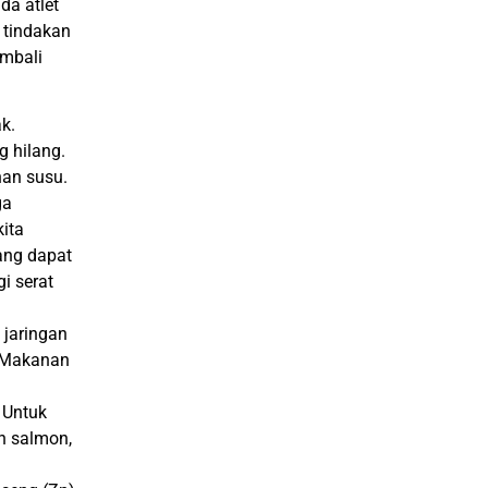
da atlet
 tindakan
embali
k.
 hilang.
han susu.
ga
ita
ang dapat
i serat
 jaringan
. Makanan
 Untuk
an salmon,