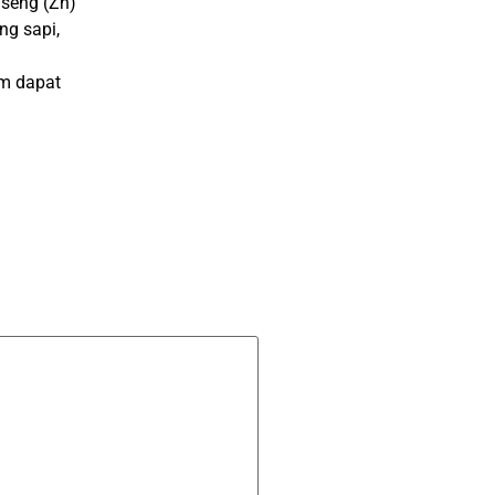
seng (Zn)
g sapi,
m dapat