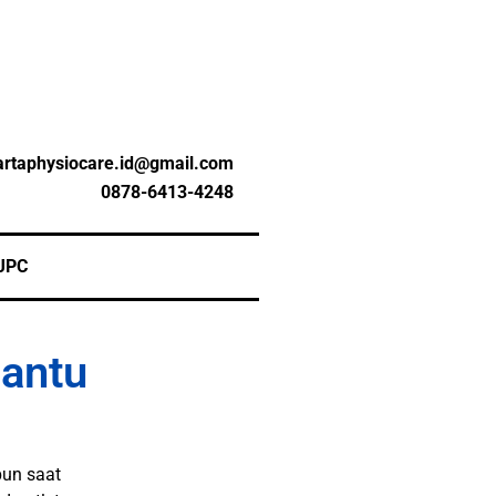
artaphysiocare.id@gmail.com
0878-6413-4248
JPC
antu
pun saat