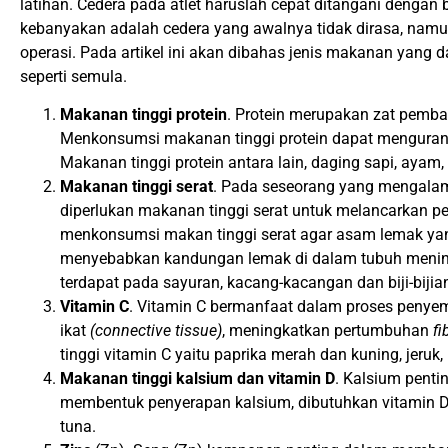
latihan. Cedera pada atlet haruslah cepat ditangani dengan ben
kebanyakan adalah cedera yang awalnya tidak dirasa, nam
operasi. Pada artikel ini akan dibahas jenis makanan yang 
seperti semula.
Makanan tinggi protein
. Protein merupakan zat pemba
Menkonsumsi makanan tinggi protein dapat mengurang
Makanan tinggi protein antara lain, daging sapi, ayam,
Makanan tinggi serat
. Pada seseorang yang mengalami 
diperlukan makanan tinggi serat untuk melancarkan pe
menkonsumsi makan tinggi serat agar asam lemak yan
menyebabkan kandungan lemak di dalam tubuh mening
terdapat pada sayuran, kacang-kacangan dan biji-bijia
Vitamin C
. Vitamin C bermanfaat dalam proses penye
ikat
(connective tissue)
, meningkatkan pertumbuhan
fi
tinggi vitamin C yaitu paprika merah dan kuning, jeruk
Makanan tinggi kalsium dan vitamin D
. Kalsium penti
membentuk penyerapan kalsium, dibutuhkan vitamin D. M
tuna.