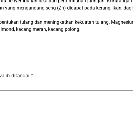
tu penyembuhan luka dan pertumbuhan jaringan. Kekurangan 
ang mengandung seng (Zn) didapat pada kerang, ikan, dagin
entukan tulang dan meningkatkan kekuatan tulang. Magnesiu
almond, kacang merah, kacang polong.
ajib ditandai
*