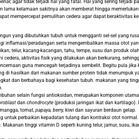
ar, agar tidak terjadi hal yang fatal. Hal yang sering terjadi pa
un lama kelamaan sakitnya akan memberat hingga memerlukan
dapat mempercepat pemulihan cedera agar dapat beraktivitas k
ngun yang dibutuhkan tubuh untuk mengganti sel-sel yang rusa
i inflamasi/peradangan serta mengembalikan massa otot yang
 ikan, telur, kacang-kacangan, tahu, tempe, susu dan produk ola
cedera, aktivitas fisik yang dilakukan akan berkurang, sehing
ncernaan guna mencegah terjadinya sembelit. Begitu pula jika k
g di hasilkan dari makanan sumber protein tidak menumpuk y
kat dan berbahaya bagi kesehatan tubuh. makanan yang tingg
n.
mbuhan selain fungsi antioksidan, merupakan komponen utama
broblast
dan
chondrocyte
(produksi jaringan ikat dan kartilago)
, mangga, tomat,
papaya, berry,
kiwi dan sayuran berdaun gelap.
ng untuk perbaikan kepadatan tulang dan kontraksi otot normal.
akanan tinggi vitamin D seperti kuning telur, jamur, susu, ik